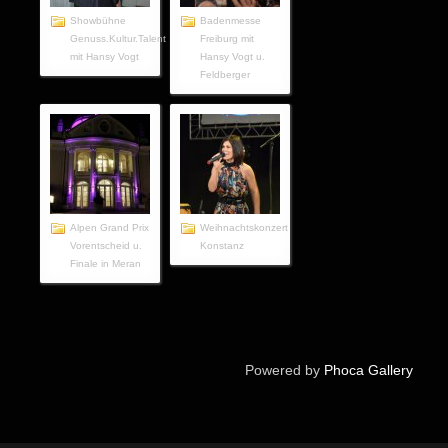
Showbühne
Badenmesse
Genuss.Kultur.Talent
Freiburg mit
mit Hansy Vogt
Hansy Vogt u.
Feldberger
Alpen Grand Prix
Weihnachtskonzert
Vorentscheid u.
Konstanz
Finale in Meran
Powered by
Phoca Gallery